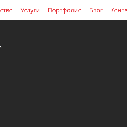
ство
Услуги
Портфолио
Блог
Конт
ъ