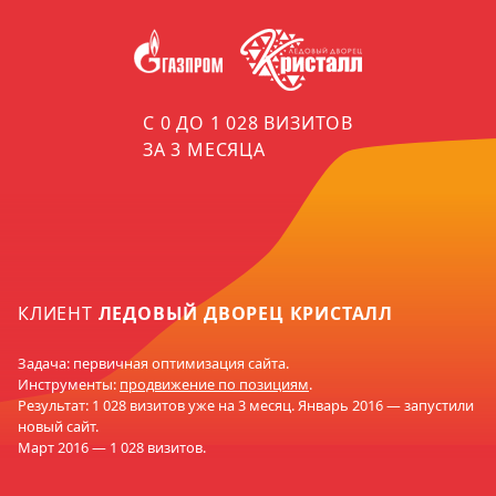
00
.5
75
С 0 ДО 1 028 ВИЗИТОВ
ЗА 3 МЕСЯЦА
.5
50
.5
КЛИЕНТ
ЛЕДОВЫЙ ДВОРЕЦ КРИСТАЛЛ
25
Задача: первичная оптимизация сайта.
.5
Инструменты:
продвижение по позициям
.
Результат: 1 028 визитов уже на 3 месяц. Январь 2016 — запустили
новый сайт.
0
Март 2016 — 1 028 визитов.