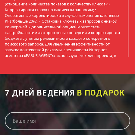
(отношение количества показов к количеству кликов); •
Корректировка ставок по ключевым запросам; •
Оперативные корректировки в случае изменения ключевых
KPI (больше 20%); • Остановка ключевых запросов с низкой
конверсией. Дополнительной опцией может стать
настройка оптимизаторов цены конверсии и корректировка
бюджета с учетом релевантности каждого конкретного
поискового запроса. Для увеличения эффективности от
запуска контекстной рекламы, специалисты Интернет
агентства «PARUS AGENCY» используют чек-лист проекта, в
котором отображается динамика изменения ключевых
показателей на протяжении всего периода работы рекламы.
В зависимости от сложности и масштаба проекта, а также
количества ключевых запросов, тайминг проекта (внесение
корректировок) может быть ежедневным, еженедельным
либо ежемесячным. Наша компания готова оказать услуги
7 ДНЕЙ ВЕДЕНИЯ
В ПОДАРОК
по запуску и ведению контекстной рекламы в Самаре и
других регионах РФ, а также корректировкам
существующих РК для выхода на максимальные показатели
KPI. Специалисты Интернет агентства «PARUS AGENCY»
Ваше имя
готовы разработать максимально эффективные алгоритмы
для продвижения любых товаров, услуг или лендингов,
независимо от вида деятельности компании и масштаба