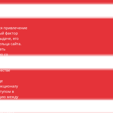
ся привлечение
ый фактор
ыдаче, его
ельца сайта.
ать
о со
ботка сайта с
росматривать
честве
де
нкционалу
ступом в
цию между
ческая
менением
ам сайта