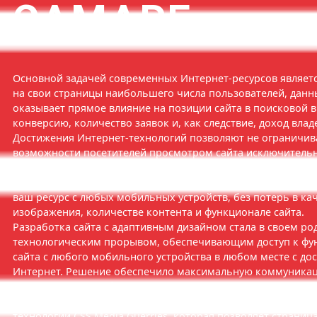
САМАРЕ
Основной задачей современных Интернет-ресурсов являет
на свои страницы наибольшего числа пользователей, данн
оказывает прямое влияние на позиции сайта в поисковой в
конверсию, количество заявок и, как следствие, доход влад
Достижения Интернет-технологий позволяют не ограничив
возможности посетителей просмотром сайта исключительн
стационарных компьютеров, ноутбуков и планшетов. Разра
адаптивным дизайном дает пользователям возможность п
ваш ресурс с любых мобильных устройств, без потерь в ка
изображения, количестве контента и функционале сайта.
Разработка сайта с адаптивным дизайном стала в своем ро
технологическим прорывом, обеспечивающим доступ к фу
сайта с любого мобильного устройства в любом месте с до
Интернет. Решение обеспечило максимальную коммуника
пользователями и функционалом Интернет-ресурса. Техни
реализация адаптивного дизайна сайта выполняется с при
технологии CSS Media Guerries, которая позволяет страниц