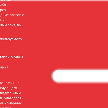
либо
рса.
ание сайтов с
ции
ный сайт, вы
спользуемого
анного сайта,
вания
экономия на
ледующего
ивидуальный
в, благодаря
стационарных