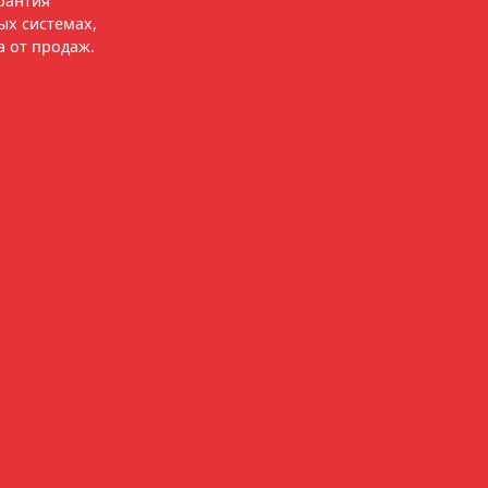
рантия
ых системах,
а от продаж.