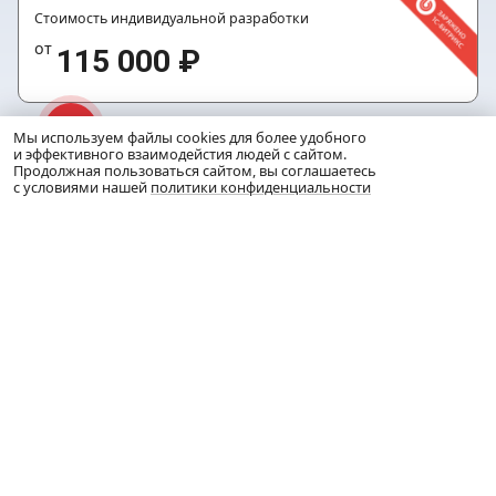
Стоимость индивидуальной разработки
от
115 000 ₽
Мы используем файлы cookies для более удобного
и эффективного взаимодейстия людей с сайтом.
РАЗРАБОТКА ЛЕНДИНГА
Продолжная пользоваться сайтом, вы соглашаетесь
с условиями нашей
политики конфиденциальности
Стоимость разработки на основе готового решения
от
25 000 ₽
Стоимость индивидуальной разработки
от
75 000 ₽