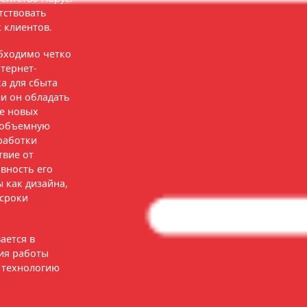
тствовать
 клиентов.
обходимо четко
нтернет-
а для сбыта
и он обладать
е новых
ю объемную
зработки
твие от
вность его
 как дизайна,
 сроки
ается в
ия работы
 технологию