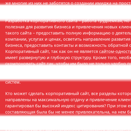
же многие из них не заботятся о создании имиджа на прост
Интернет?
Разработка корпоративного сайта – работа трудоемкая, но
полезная для развития бизнеса и привлечения новых клиен
такого сайта – предоставить полную информацию о деятел
компании, услугах и ценах, осветить направление развити
бизнеса, предоставить контакты и возможность обратной с
Корпоративный сайт, так как он не является
сайтом-однос
имеет развернутую и глубокую структуру. Кроме того, нео
скомпоновать сайт так, чтобы им было не только удобно п
но и приятно смотреть. Также важно, чтобы корпоративны
продающий «КПД», был эффективным и релевантным для п
систем.
Кто может сделать корпоративный сайт, все разделы котор
направлены на максимальную отдачу и привлечение клиент
гарантировал бы высокий индекс цитирования? При этом е
составляющая была бы не менее привлекательна, на нем 
приятно находиться и совершать покупки? Такая задача по
профессионалам своего дела. Созданием корпоративных са
Казани, Москве и Санкт-Петербурге занимается
интернет-а