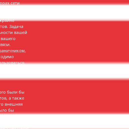
орах сети
 крайне
тов. Задача
ьности вашей
я вашего
вязи.
траничником
,
бходимо
ользоваться,
й сайт имел
оисковых
ого были бы
ов, а также
го внешняя
было бы
д силу только
йтов в Самаре,
гентство Парус
.