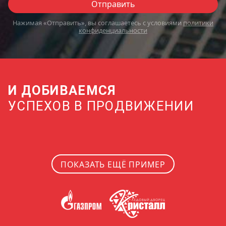
Отправить
Нажимая «Отправить», вы соглашаетесь с условиями
политики
конфиденциальности
50
И ДОБИВАЕМСЯ
УСПЕХОВ В ПРОДВИЖЕНИИ
.5
25
.5
ПОКАЗАТЬ ЕЩЁ ПРИМЕР
00
.5