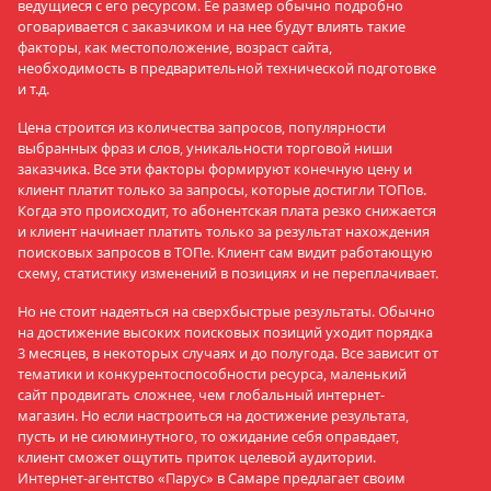
ведущиеся с его ресурсом. Ее размер обычно подробно
оговаривается с заказчиком и на нее будут влиять такие
факторы, как местоположение, возраст сайта,
необходимость в предварительной технической подготовке
и т.д.
Цена строится из количества запросов, популярности
выбранных фраз и слов, уникальности торговой ниши
заказчика. Все эти факторы формируют конечную цену и
клиент платит только за запросы, которые достигли ТОПов.
Когда это происходит, то абонентская плата резко снижается
и клиент начинает платить только за результат нахождения
поисковых запросов в ТОПе. Клиент сам видит работающую
схему, статистику изменений в позициях и не переплачивает.
Но не стоит надеяться на сверхбыстрые результаты. Обычно
на достижение высоких поисковых позиций уходит порядка
3 месяцев, в некоторых случаях и до полугода. Все зависит от
тематики и конкурентоспособности ресурса, маленький
сайт продвигать сложнее, чем глобальный интернет-
магазин. Но если настроиться на достижение результата,
пусть и не сиюминутного, то ожидание себя оправдает,
клиент сможет ощутить приток целевой аудитории.
Интернет-агентство «Парус» в Самаре предлагает своим